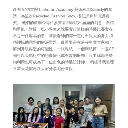
多謝 宏信書院 Lutheran Academy 藝術科老師Emily的邀
請，為這次Recycled Fashion Show 擔任評判和演講嘉
賓。 他們的教學令每位參賽者都表現出滿滿的創意，自信
和勇氣！對於一班小學生來說要實行這樣的時裝比賽實在
不是一件容易的事，幕後老師們都一定付出很大的努力和
精神協助同學們解決難題，最重要是在過程中讓大家都了
解到升級再造的可能性，一張報紙，一個廁紙筒，一隻CD
都可以天馬行空的想像變化成有趣的服飾，只要你願意廢
物利用也可成為下一位出色的時裝設計師！ 稍後等我整理
下當天花絮再跟大家分享呢份喜悅...