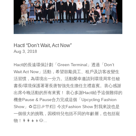
Hactl “Don’t Wait, Act Now”
Aug 3, 2018
Hactl的長遠環保計劃「Green Terminal」透過「Don’t
Wait Act Now」活動，希望鼓勵員工、租戶及訪客改變生
活習慣，為環境出一分力。活動榮幸邀請到環境局常任秘
書長/環境保護署署長唐智強先生擔任主禮嘉賓。衷心感謝
出席今晚活動的所有來賓！ 衷心多謝Hactl給予這個難得的
機會Pause & Pause合力完成這個「Upcycling Fashion
Show」♻️👏🏻🎉🎊💃🏻 今次Fashion Show 對我來說也是
一個很大的挑戰，因模特兒包括不同的年齡層，也包括寵
物！👨‍👩‍👧‍👦🐶...