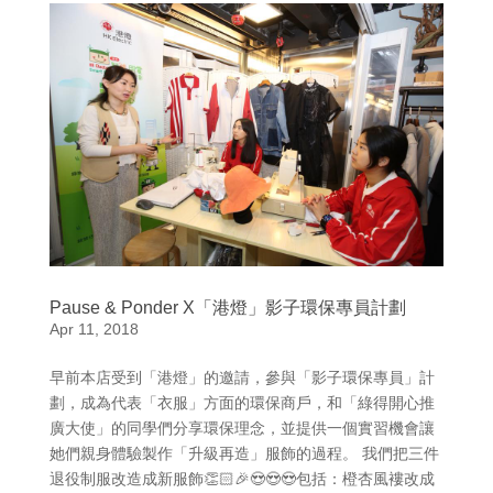
Pause & Ponder X「港燈」影子環保專員計劃
Apr 11, 2018
早前本店受到「港燈」的邀請，參與「影子環保專員」計
劃，成為代表「衣服」方面的環保商戶，和「綠得開心推
廣大使」的同學們分享環保理念，並提供一個實習機會讓
她們親身體驗製作「升級再造」服飾的過程。 我們把三件
退役制服改造成新服飾👏🏻🎉😍😍😍包括：橙杏風褸改成