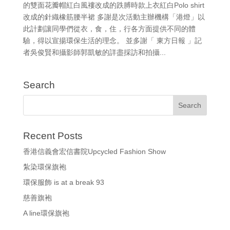
的雙面花瓣帽紅白風褸改成的跌膊時款上衣紅白Polo shirt
改成的針織橡筋腰半裙 多謝是次活動主辦機構「港燈」以
此計劃讓同學們從衣，食，住，行各方面提供不同的體
驗，得以宣揚環保生活的理念。 並多謝「 東方日報 」記
者吳俊賢和攝影師郭凱敏的詳盡採訪和拍攝...
Search
Recent Posts
香港信義會宏信書院Upcycled Fashion Show
紮染環保旗袍
環保服飾 is at a break 93
慈善旗袍
A line環保旗袍