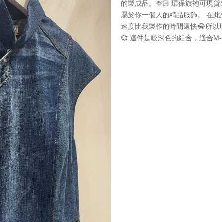
的製成品。🫶🏻 環保旗袍可
屬於你一個人的精品服飾。 在
速度比我製作的時間還快😂所以現在
💞 這件是較深色的組合，適合M-