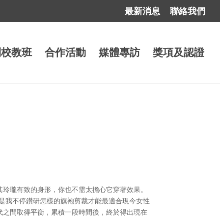
最新消息
聯絡我們
到校教班
合作活動
媒體專訪
獎項及認證
其玲瓏有致的身形，你也不需太擔心它穿著效果。
於是我不停鑽研怎樣的旗袍剪裁才能最適合現今女性
代之間取得平衡，累積一段時間後，終於得出現在