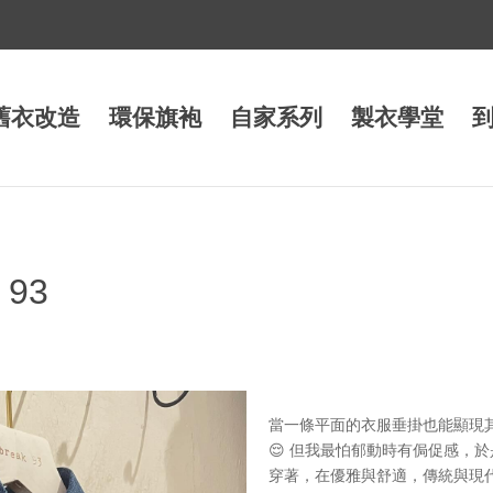
舊衣改造
環保旗袍
自家系列
製衣學堂
 93
當一條平面的衣服垂掛也能顯現
😌 但我最怕郁動時有侷促感，
穿著，在優雅與舒適，傳統與現