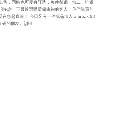
現貨出售，同時也可度身訂造，每件都獨一無二，唯獨
此想多謝一下最近選購環保旗袍的客人，你們購買的
急起直追！ 今日又有一件成品加入 a break 93
L碼的朋友。🙌🏻