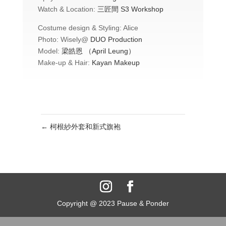
Watch & Location:
三匠間 S3 Workshop
Costume design & Styling: Alice
Photo: Wisely@
DUO Production
Model:
梁皓恩 （April Leung）
Make-up & Hair:
Kayan Makeup
←
柯根紗外套和新式旗袍
Copyright @ 2023 Pause & Ponder