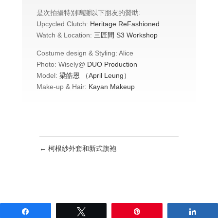
是次拍攝特別嗚謝以下朋友的贊助:
Upcycled Clutch:
Heritage ReFashioned
Watch & Location:
三匠間 S3 Workshop
Costume design & Styling: Alice
Photo: Wisely@
DUO Production
Model:
梁皓恩 （April Leung）
Make-up & Hair:
Kayan Makeup
←
柯根紗外套和新式旗袍
Share
Tweet
Pin
Shar