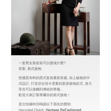
一套舊女裝套裝可以變成什麼?
答案: 新式旗袍
把優質布料的西式套裝重新剪裁, 加上破格的中
式設計, 打造切合現今需要的新派旗袍款式, 使大
眾也可以接觸到傳統的華服。
歡迎大家訂製專屬你的新式旗袍！
是次拍攝特別嗚謝以下朋友的贊助:
Upcycled Clutch:
Heritage ReFashioned