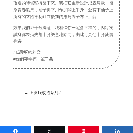
改造的時候堅持留下來。我把它重新設計成露肩款，增
添青春氣息，袖子拆下用作加闊上半身，並剪下袖子上
所有的立體車花釘在後加的露肩條子布上。🤗
效果我們都十分滿意，我相信你一定會幸福的，因每次
試身你未婚夫都十分樂意地陪同，由此可見他十分愛惜
你😆
#係愛呀哈利💞
#你們要幸福一輩子💑
←
上班服改造系列-1
Share
Tweet
Pin
Shar