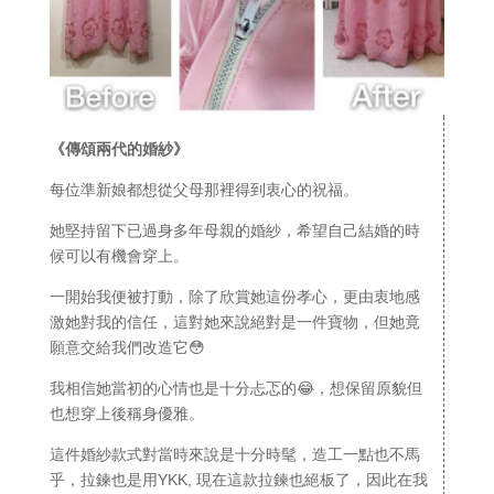
《傳頌兩代的婚紗》
每位準新娘都想從父母那裡得到衷心的祝福。
她堅持留下已過身多年母親的婚紗，希望自己結婚的時
候可以有機會穿上。
一開始我便被打動，除了欣賞她這份孝心，更由衷地感
激她對我的信任，這對她來說絕對是一件寶物，但她竟
願意交給我們改造它😳
我相信她當初的心情也是十分忐忑的😂，想保留原貌但
也想穿上後稱身優雅。
這件婚紗款式對當時來說是十分時髦，造工一點也不馬
乎，拉鍊也是用YKK, 現在這款拉鍊也絕板了，因此在我