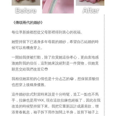
《傳頌兩代的婚紗》
每位準新娘都想從父母那裡得到衷心的祝福。
她堅持留下已過身多年母親的婚紗，希望自己結婚的時
候可以有機會穿上。
一開始我便被打動，除了欣賞她這份孝心，更由衷地感
激她對我的信任，這對她來說絕對是一件寶物，但她竟
願意交給我們改造它😳
我相信她當初的心情也是十分忐忑的😂，想保留原貌但
也想穿上後稱身優雅。
這件婚紗款式對當時來說是十分時髦，造工一點也不馬
乎，拉鍊也是用YKK, 現在這款拉鍊也絕板了，因此在我
改造的時候堅持留下來。我把它重新設計成露肩款，增
添青春氣息，袖子拆下用作加闊上半身，並剪下袖子上