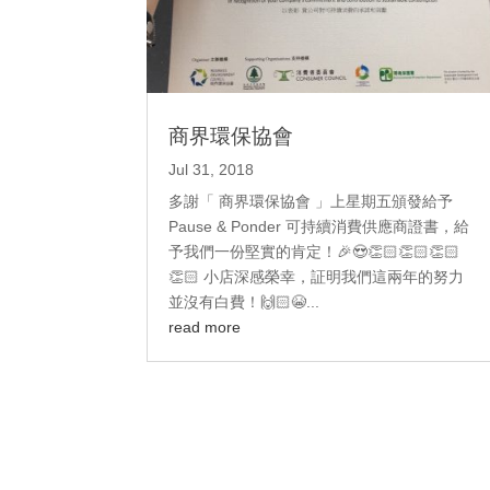
商界環保協會
Jul 31, 2018
多謝「 商界環保協會 」上星期五頒發給予
Pause & Ponder 可持續消費供應商證書，給
予我們一份堅實的肯定！🎉😍👏🏻👏🏻👏🏻
👏🏻 小店深感榮幸，証明我們這兩年的努力
並沒有白費！🙌🏻😭...
read more