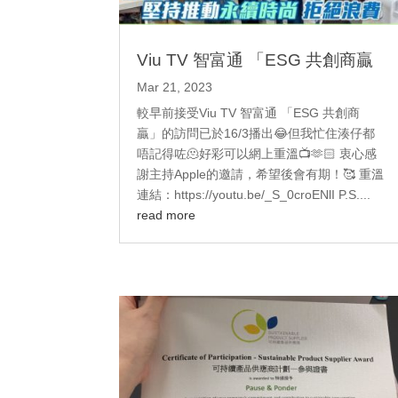
Viu TV 智富通 「ESG 共創商贏
Mar 21, 2023
較早前接受Viu TV 智富通 「ESG 共創商
贏」的訪問已於16/3播出😂但我忙住湊仔都
唔記得咗🫠好彩可以網上重溫📺🫶🏻 衷心感
謝主持Apple的邀請，希望後會有期！🥰 重溫
連結：https://youtu.be/_S_0croENlI P.S....
read more