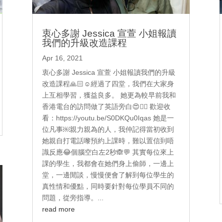
衷心多謝 Jessica 宣萱 小姐報讀
我們的升級改造課程
Apr 16, 2021
衷心多謝 Jessica 宣萱 小姐報讀我們的升級
改造課程🙏🏻☺️經過了四堂，我們在大家身
上互相學習，獲益良多。 她更為較早前我和
香港電台的訪問做了英語旁白😍👉🏻 歡迎收
看：https://youtu.be/S0DKQu0Iqas 她是一
位凡事￼親力親為的人，我仲記得當初收到
她親自打電話嚟預約上課時，難以置信到唔
識反應😂個腦空白左2秒🙈💬 其實每位來上
課的學生，我都會在她們身上偷師，一邊上
堂，一邊閒談，慢慢便會了解到每位學生的
真性情和優點，同時要針對每位學員不同的
問題，從旁指導。...
read more