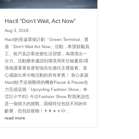
Hactl “Don’t Wait, Act Now”
Aug 3, 2018
Hactl的長遠環保計劃「Green Terminal」透
過「Don’t Wait Act Now」活動，希望鼓勵員
工、租戶及訪客改變生活習慣，為環境出一
分力。活動榮幸邀請到環境局常任秘書長/環
境保護署署長唐智強先生擔任主禮嘉賓。衷
心感謝出席今晚活動的所有來賓！ 衷心多謝
Hactl給予這個難得的機會Pause & Pause合
力完成這個「Upcycling Fashion Show」♻️
👏🏻🎉🎊💃🏻 今次Fashion Show 對我來說也
是一個很大的挑戰，因模特兒包括不同的年
齡層，也包括寵物！👨‍👩‍👧‍👦🐶...
read more