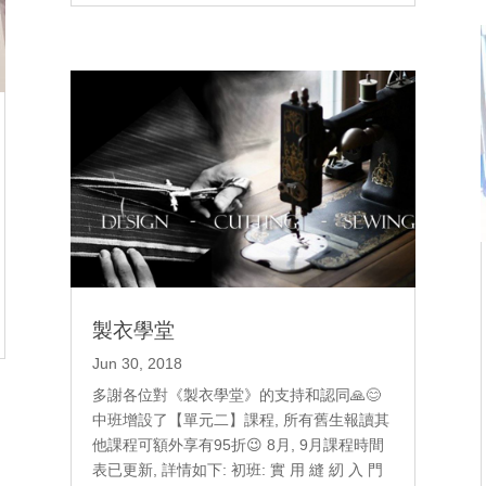
製衣學堂
Jun 30, 2018
多謝各位對《製衣學堂》的支持和認同🙏😊
中班增設了【單元二】課程, 所有舊生報讀其
他課程可額外享有95折😉 8月, 9月課程時間
表已更新, 詳情如下: 初班: 實 用 縫 紉 入 門