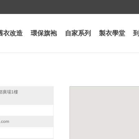
舊衣改造
環保旗袍
自家系列
製衣學堂
都廣場1樓
.com