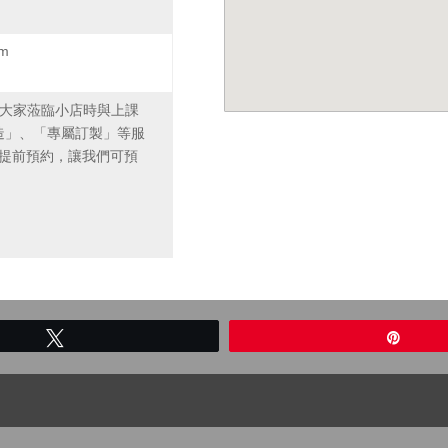
m
免大家蒞臨小店時與上課
造」、「專屬訂製」等服
51905 提前預約，讓我們可預
Tweet
Pin