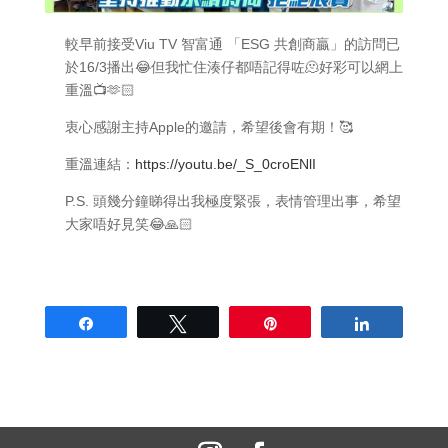
較早前接受Viu TV 智富通 「ESG 共創商贏」的訪問已
於16/3播出😂但我忙住湊仔都唔記得咗🫠好彩可以網上
重溫📺🫶🏻
衷心感謝主持Apple的邀請，希望後會有期！🥰
重溫連結：
https://youtu.be/_S_0croENlI
P.S. 頭幾分鐘睇得出我極度緊張，表情管理出事，希望
大家唔好見笑😂🙏🏻
Share
Tweet
Pin
Share